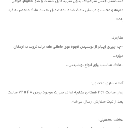
دست‌ساز، جنس سرامیک، بدون سرب، قابل شست و شو، مقاوم، طراحی
دفرمه و عجیب و غریبش باعث شده که تبدیل به یک ماگ منحصر به فرد
باشه.
کاربرد:
-چه چیزی زیباتر از نوشیدن قهوه توی ماگی که برات ثروت به ارمغان
میاره...
-ماگ، مناسب برای انواع نوشیدنی...
آماده سازی محصول:
زمان ساخت 2تا3 هفته‌ی کاریه اما در صورت موجود بودن 48 تا 72 ساعت
بعد از ثبت سفارش ارسال می‌شه.
نکات تکمیلی: