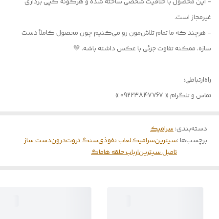
- این محصول با خلاقیت شخصی ساخته شده و هرگونه کپی برداری
غیرمجاز است.
- هرچند که ما تمام تلاش‌مون رو می‌کنیم چون محصول کاملاً دست
سازه، ممکنه تفاوت جزئی با عکس داشته باشه. 💚
راه‌ارتباطی:
تماس و تلگرام « 09223847767 »
دسته‌بندی
:
سرامیک
برچسب‌ها :
سیترین
سرامیک
لعاب نفوذی
سنگ ثروت
درون
دست ساز
تامبل سیترین
ارباب حلقه ها
ماگ