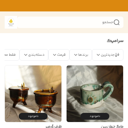
جستجو
سرامیک
جدیدترین
برندها
قیمت
دسته‌بندی
فقط محصو
ناموجود
ناموجود
ماگ جهان‌بین
ظرف وُرمیر