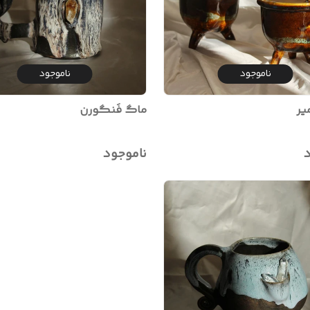
ناموجود
ناموجود
یر
ماگ فَنگورن
د
ناموجود