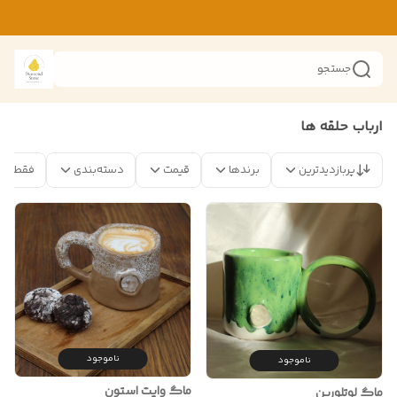
جستجو
ارباب حلقه ها
پربازدیدترین
برندها
قیمت
دسته‌بندی
فقط مح
ناموجود
ناموجود
ماگ وایت استون
ماگ لوتلورین