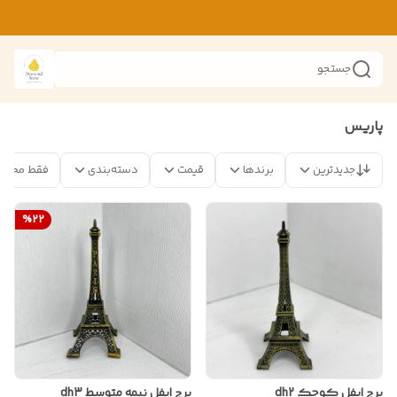
جستجو
پاریس
جدیدترین
برندها
قیمت
دسته‌بندی
فقط محصو
%
22
برج ایفل کوچک dh2
برج ایفل نیمه متوسط dh3