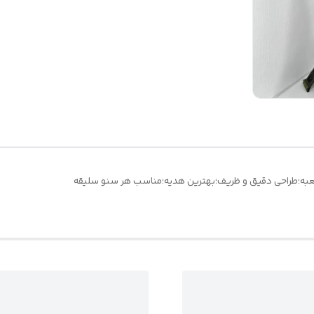
عبه؛طراحی دقیق و ظریف؛بهترین هدیه؛مناسب هر سنو سلیقه