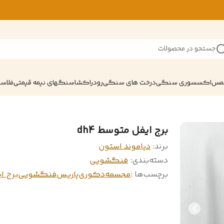
جستجو در محصولات
شمس
اکسسوری سنگی
درخت های سنگی
رودراکشا
سنگهای نیمه قیمتی
فلاسک
برج ایفل متوسط dh4
برند:
دیاموند استون
دسته‌بندی
:
فنگشویی
برچسب‌ها :
مجسمه
دکوری
پاریس
فنگشویی
برج ا