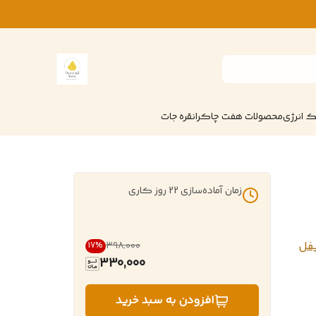
 انرژی
محصولات هفت چاکرا
نقره جات
زمان آماده‌سازی
22
روز کاری
یفل
۳۹۸٬۰۰۰
17
%
330,000
افزودن به سبد خرید