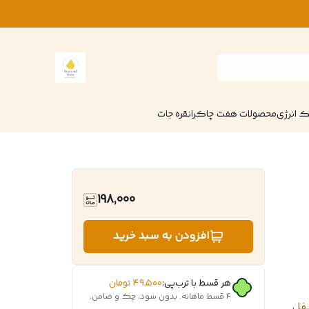
 انرژی
محصولات هفت چاکرا
نقره جات
198,000
افزودن به سبد خرید
هر قسط با ترب‌پی:
۴۹٬۵۰۰
تومان
۴ قسط ماهانه. بدون سود، چک و ضامن.
یفل