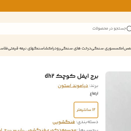
جستجو در محصولات
شمس
اکسسوری سنگی
درخت های سنگی
رودراکشا
سنگهای نیمه قیمتی
فلاسک
برج ایفل کوچک dh2
برند:
دیاموند استون
ارتفاع
12 سانتیمتر
دسته‌بندی
:
فنگشویی
برچسب‌ها :
مجسمه
دکوری
فنگشویی
پاریس
برج ا