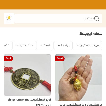
جستجو
سکه ایچینگ
پربازدیدترین
برندها
قیمت
دسته‌بندی
فقط مح
%
19
%
14
آویز فنگشویی تک سکه بزرگ
جاکلیدی ثروت فنگشویی درب
ایچینگ f19