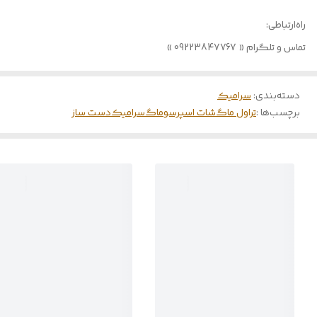
راه‌ارتباطی:
تماس و تلگرام « 09223847767 »
دسته‌بندی
:
سرامیک
برچسب‌ها :
تراول ماگ
شات اسپرسو
ماگ
سرامیک
دست ساز