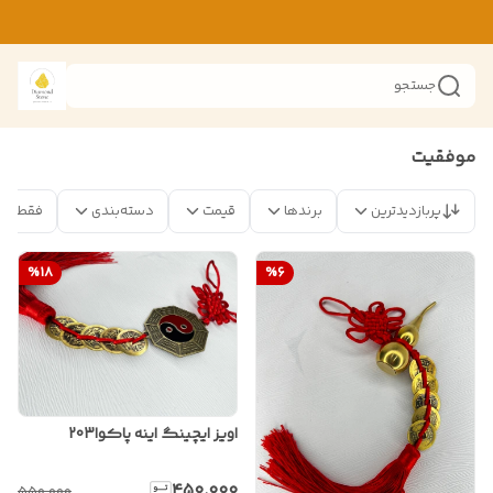
جستجو
موفقیت
پربازدیدترین
برندها
قیمت
دسته‌بندی
فقط مح
%
18
%
6
اویز ایچینگ اینه پاکوا203
۴۵۰٬۰۰۰
۵۵۰٬۰۰۰