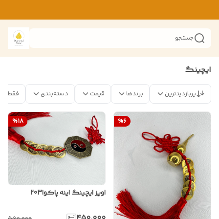
جستجو
ایچینگ
پربازدیدترین
برندها
قیمت
دسته‌بندی
فقط مح
%
18
%
6
اویز ایچینگ اینه پاکوا203
۴۵۰٬۰۰۰
۵۵۰٬۰۰۰