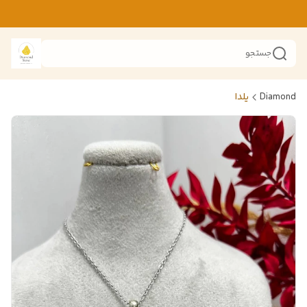
جستجو
Diamond
یلدا