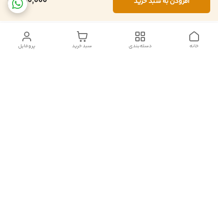
550,000
افزودن به سبد خرید
خانه
دسته‌بندی
سبد خرید
پروفایل
دسترسی سریع
تماس با ما
شکایات
درباره ما
قوانین و مقررات
سیاست حریم خصوصی
follow