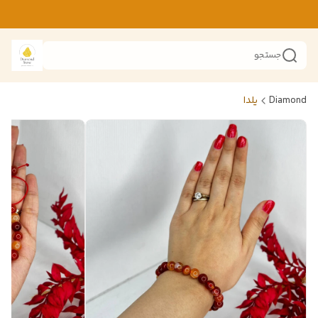
جستجو
Diamond
یلدا