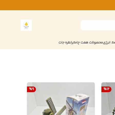
 انرژی
محصولات هفت چاکرا
نقره جات
%
9
%
12