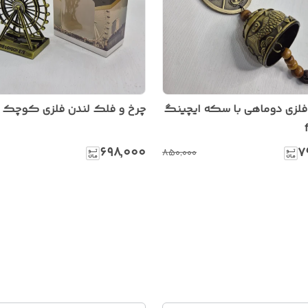
فلزی دوماهی با سکه ایچینگ
چرخ و فلک لندن فلزی کوچک dh21
۶۹۸٬۰۰۰
۷
۸۵۰٬۰۰۰