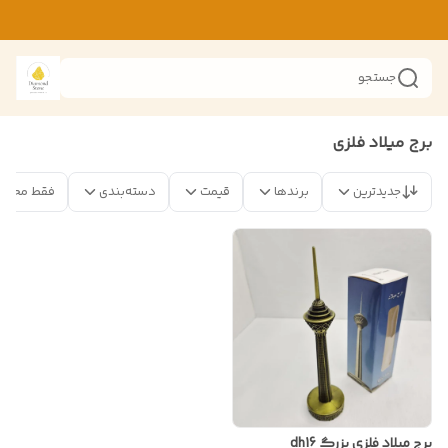
جستجو
برج میلاد فلزی
جدیدترین
برندها
قیمت
دسته‌بندی
فقط محصو
برج میلاد فلزی بزرگ dh16