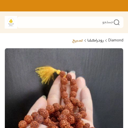
جستجو
Diamond
رودراکشا
تسبیح