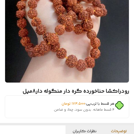
رودراکشا حناخورده گره دار منگوله دار8میل
هر قسط با ترب‌پی:
۱۷۴٬۵۰۰
تومان
۴ قسط ماهانه. بدون سود، چک و ضامن.
توضیحات
نظرات کاربران