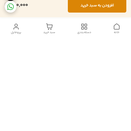
650,000
افزودن به سبد خرید
خانه
دسته‌بندی
سبد خرید
پروفایل
دسترسی سریع
تماس با ما
شکایات
درباره ما
قوانین و مقررات
سیاست حریم خصوصی
follow