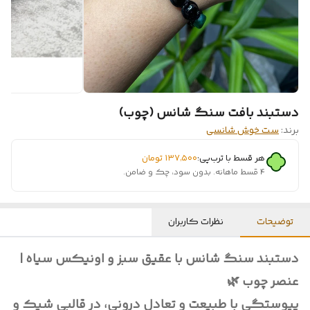
دستبند بافت سنگ شانس (چوب)
برند:
ست خوش شانسی
هر قسط با ترب‌پی:
۱۳۷٬۵۰۰
تومان
۴ قسط ماهانه. بدون سود، چک و ضامن.
توضیحات
نظرات کاربران
دستبند سنگ شانس با عقیق سبز و اونیکس سیاه |
عنصر چوب 🌿
پیوستگی با طبیعت و تعادل درونی، در قالبی شیک و