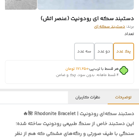
دستبند سکه ای رودونیت (عنصر اتش)
برند:
دستبند سکه ای
تعداد
یک عدد
دو عدد
سه عدد
هر قسط با ترب‌پی:
۱۷۱٬۲۵۰
تومان
۴ قسط ماهانه. بدون سود، چک و ضامن.
توضیحات
نظرات کاربران
دستبند سکه‌ای رودونیت | Rhodonite Bracelet 🌺🔥
این دستبند خاص از سنگ طبیعی رودونیت ساخته شده؛
سنگی با طیف صورتی و رگه‌های مشکی که هم از نظر