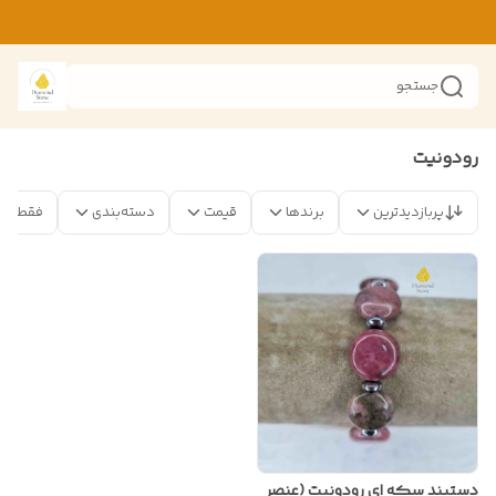
جستجو
رودونیت
پربازدیدترین
برندها
قیمت
دسته‌بندی
فقط مح
دستبند سکه ای رودونیت (عنصر