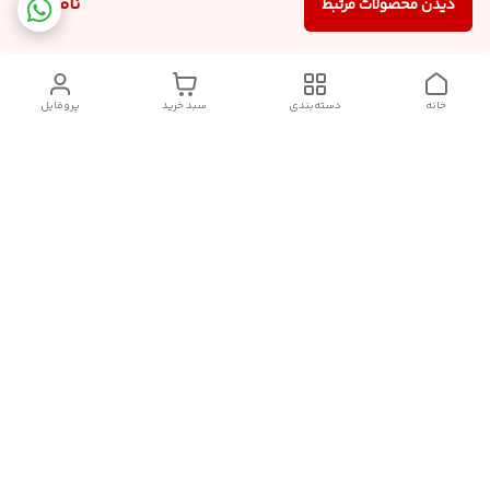
ناموجود
دیدن محصولات مرتبط
خانه
دسته‌بندی
سبد خرید
پروفایل
دسترسی سریع
تماس با ما
شکایات
درباره ما
قوانین و مقررات
سیاست حریم خصوصی
follow