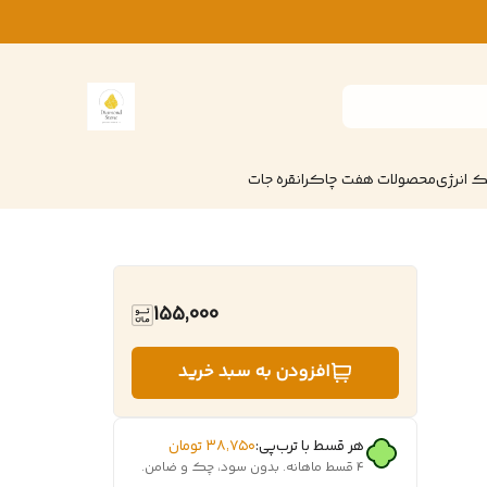
 انرژی
محصولات هفت چاکرا
نقره جات
155,000
افزودن به سبد خرید
هر قسط با ترب‌پی:
۳۸٬۷۵۰
تومان
۴ قسط ماهانه. بدون سود، چک و ضامن.