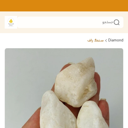
جستجو
Diamond
سنگ راف