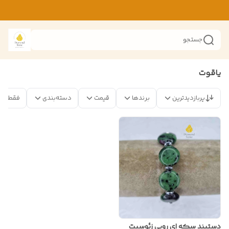
جستجو
یاقوت
پربازدیدترین
برندها
قیمت
دسته‌بندی
فقط مح
دستبند سکه ای روبی زئوسیت