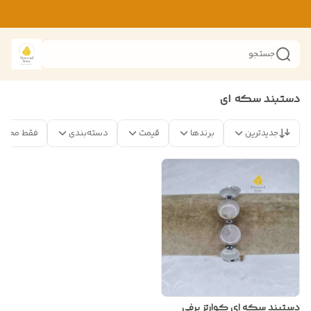
جستجو
دستبند سکه ای
جدیدترین
برندها
قیمت
دسته‌بندی
فقط محصو
دستبند سکه ای کوارتز برفی