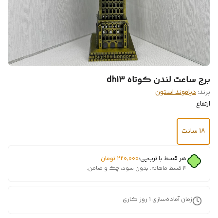
برج ساعت لندن کوتاه dh13
برند:
دیاموند استون
ارتفاع
18 سانت
هر قسط با ترب‌پی:
۲۲۰٬۰۰۰
تومان
۴ قسط ماهانه. بدون سود، چک و ضامن.
زمان آماده‌سازی
1
روز کاری