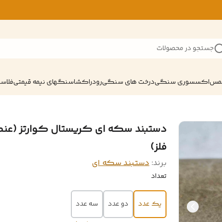
جستجو در محصولات
شمس
اکسسوری سنگی
درخت های سنگی
رودراکشا
سنگهای نیمه قیمتی
فلاسک
دستبند سکه ای کریستال کوارتز (عنص
فلز)
برند:
دستبند سکه ای
تعداد
یک عدد
دو عدد
سه عدد