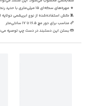
شفابخشی محسوب می‌شود. این سنگ می‌تواند ان
🔹 مهره‌های سکه‌ای ۱۵ میلی‌متری با حدید رنگ ثابت از یکدیگر جدا شده‌اند که هم جلوه‌ای مدرن به دستبند می‌دهد و هم تأثیر انرژی آن را عمیق‌تر می‌کند.
🧵 کش استفاده‌شده از نوع ابریشمی دولایه اس
📏 مناسب برای دور مچ ۱۶.۵ تا ۱۷ سانتی‌متر
🤲 بستن این دستبند در دست چپ توصیه می‌شو